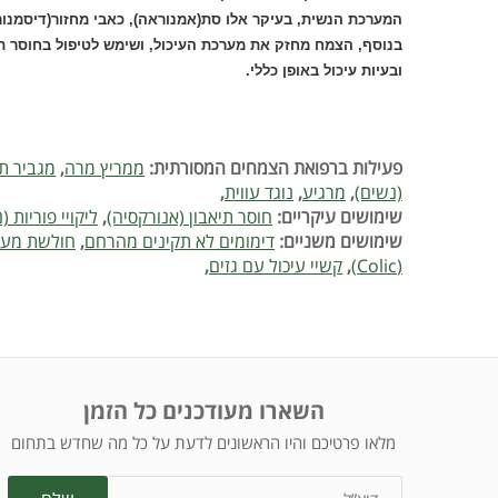
המערכת הנשית, בעיקר אלו סת(אמנוראה), כאבי מחזור(דיסמנורא
בנוסף, הצמח מחזק את מערכת העיכול, ושימש לטיפול בחוסר תיאב
ובעיות עיכול באופן כללי.
פעילות ברפואת הצמחים המסורתית:
ממריץ מרה
,
מגביר תי
(נשים)
,
מרגיע
,
נוגד עווית
,
שימושים עיקריים:
חוסר תיאבון (אנורקסיה)
,
ליקויי פוריות (
שימושים משניים:
דימומים לא תקינים מהרחם
,
חולשת מער
(Colic)
,
קשיי עיכול עם גזים
,
השארו מעודכנים כל הזמן
מלאו פרטיכם והיו הראשונים לדעת על כל מה שחדש בתחום