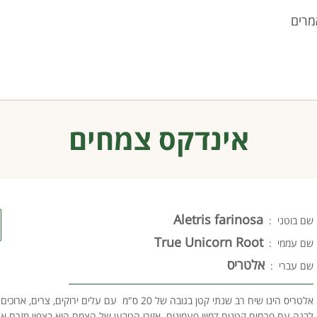
מרים
אינדקס צמחים
Aletris farinosa
שם בוטני :
True Unicorn Root
שם עממי :
אלטריס
שם עברי :
אלטריס הינו שיח רב שנתי קטן בגובה של 20 ס"מ עם על
לבנה עם פרחים קטנים דמויי פעמונים. אזורו הטבעי של הצמח הוא בצפון מזרח אר