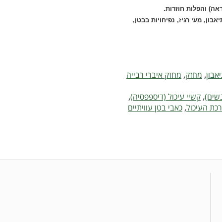
ה) והפלות חוזרות.
ון, מעי רגיז, נפיחויות בבטן,
אבון
,
מחזק
,
מחזק איברי רבייה
נשים)
,
קשיי עיכול (דיספפסיה)
,
כת העיכול
,
כאבי בטן עוויתיים