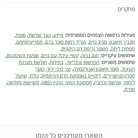
מחקרים
פעילות ברפואת הצמחים המסורתית:
מייזע
,
נוגד שלשול
,
סופח
,
מגביר תיאבון
,
מפיג גזים
,
מוריד רמות סוכר בדם
,
ממריץ\מחמם
,
מפחית ליחה
,
משפר זרימת דם היקפית
,
שימושים עיקריים:
חום גבוה
,
קשיי עיכול עם גזים
,
שפעת והצטננות
,
שימושים משניים:
הפרשות וגינליות
,
בחילות
,
חולשת מערכת
העיכול
,
חוסר תיאבון (אנורקסיה)
,
יצר מיני ירוד
,
כאבי
מפרקים\שרירים
,
ליקויים באספקת הדם ההיקפית
,
נזלת
,
שיעול
ליחתי
,
שלשול (כרוני)
,
תסמונת המעי הרגיז (IBS)
,
תשישות וחולשה
,
סכרת
,
השארו מעודכנים כל הזמן