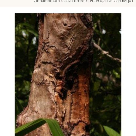
ראן פארמה
אינדקס צמחים
Cinnamomum cassia cortex