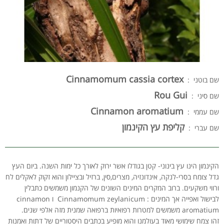
Cinnamomum cassia cortex
שם בוטני :
Rou Gui
שם סיני :
Cinnamon aromatium
שם עממי :
קליפת עץ הקינמון
שם עברי :
הקינמון הינו עץ בינוני- קטן בגודלו אשר ירוק לאורך כל ימות השנה. ביום העץ
גדל צומח בסרי-לנקה, אינדונזיה, מצרים,סין, ברזיל ובציילון והוא זקוק לאקלים לח
ורווי משקעים. ברוב המקרים המינים השונים של הקנמון משמשים כתבלין
לבישול ואפייה אך המינים : Cinnamomum zeylanicum ו cinnamon
aromatium משמשים למטרות רפואיות ברפואה שמנית מזה אלפי שנים.
זהו צמח שימושי מאוד בעולמנו והוא מופיע בכתבים היסטוריים של דתות ואמנות