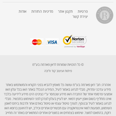
פרטיות
תקנון אתר
מדיניות החזרות
אודות
יצירת קשר
© כל הזכויות שמורות לראן פארמה בע”מ
פיתוח ועיצוב קוד וליבה
אזהרה: חב' ראן פארמה בע"מ עושה כל מאמץ להביא בפני הקורא והמשתמש באתר
מידע עדכני ומדויק. מבלי לגרוע באמור לעיל, המידע הנכלל באתר ו/או בכל עלון ו/או
אמצעי פרסומי אחר של החברה ו/או מידע שנמסר ע"י נציגינו הינו מידע לידיעה בלבד
ואינו מחליף בשום אופן ייעוץ רפואי. יש לעיין בעלון לצרכן לפני השימוש בתכשיר. מבלי
לגרוע באמור לעיל ובנוסף, לצורך טיפול עצמי או טיפול באדם אחר ולרבות ביחס לאופן
השימוש, תופעות לוואי אינטראקציה עם תכשירים אחרים וכיו"ב, יש להיוועץ ברופא ו/או
רוקח, בהתאם למוצר. שימוש בצמחים או במוצרים אחרים המתוארים באתר זה מחייב