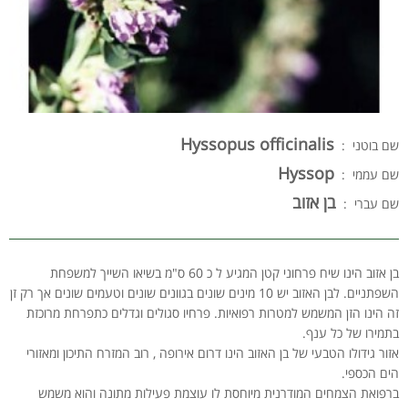
Hyssopus officinalis
שם בוטני :
Hyssop
שם עממי :
בן אזוב
שם עברי :
בן אזוב הינו שיח פרחוני קטן המגיע ל כ 60 ס"מ בשיאו השייך למשפחת
השפתניים. לבן האזוב יש 10 מינים שונים בגוונים שונים וטעמים שונים אך רק זן
זה הינו הזן המשמש למטרות רפואיות. פרחיו סגולים וגדלים כתפרחת מרוכזת
בתמירו של כל ענף.
אזור גידולו הטבעי של בן האזוב הינו דרום אירופה , רוב המזרח התיכון ומאזורי
הים הכספי.
ברפואת הצמחים המודרנית מיוחסת לו עוצמת פעילות מתונה והוא משמש