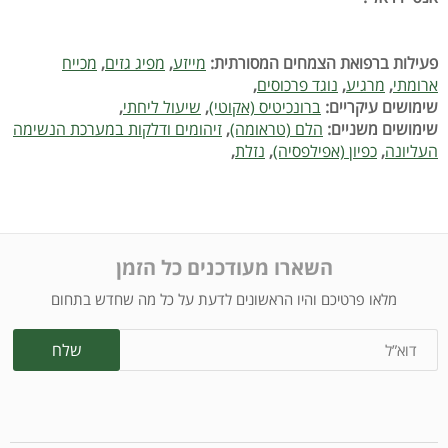
פעילות ברפואת הצמחים המסורתית:
מייזע
,
מפיג גזים
,
מכייח
ארומתי
,
מרגיע
,
נוגד פרכוסים
,
שימושים עיקריים:
ברונכיטיס (אקוטי)
,
שיעול ליחתי
,
שימושים משניים:
הלם (טראומה)
,
זיהומים ודלקות במערכת הנשימה
העליונה
,
כפיון (אפילפסיה)
,
נזלת
,
השארו מעודכנים כל הזמן
מלאו פרטיכם והיו הראשונים לדעת על כל מה שחדש בתחום