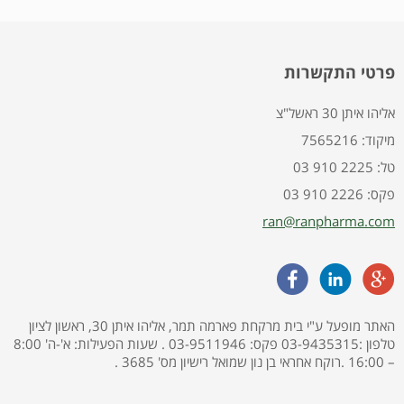
פרטי התקשרות
אליהו איתן 30 ראשל"צ
7565216 :מיקוד
03 910 2225 :טל
03 910 2226 :פקס
ran@ranpharma.com
האתר מופעל ע"י בית מרקחת פארמה תמר, אליהו איתן 30, ראשון לציון
טלפון :03-9435315 פקס: 03-9511946 . שעות הפעילות: א'-ה' 8:00
– 16:00 .רוקח אחראי בן נון שמואל רישיון מס' 3685 .