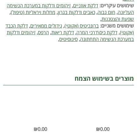
שימושים עיקריים:
דלקת אוזניים
,
זיהומים ודלקות במערכת הנשימה
העליונה
,
חום גבוה
,
כאבים ודלקות בגרון
,
מחלות ויראליות (טיפול)
,
שפעת והצטננות
,
שימושים משניים:
ברונכיטיס (אקוטי)
,
גידולים ממאירים
,
דלקת הכבד
(אקוטי)
,
דלקת כיס\דרכי המרה
,
דלקת ריאות
,
הרפס
,
זיהומים ודלקות
במערכת הנשימה התחתונה
,
סינוסיטיס
,
מוצרים בשימוש הצמח
₪0.00
₪0.00