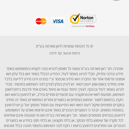
© כל הזכויות שמורות לראן פארמה בע”מ
פיתוח ועיצוב קוד וליבה
אזהרה: חב' ראן פארמה בע"מ עושה כל מאמץ להביא בפני הקורא והמשתמש באתר
מידע עדכני ומדויק. מבלי לגרוע באמור לעיל, המידע הנכלל באתר ו/או בכל עלון ו/או
אמצעי פרסומי אחר של החברה ו/או מידע שנמסר ע"י נציגינו הינו מידע לידיעה בלבד
ואינו מחליף בשום אופן ייעוץ רפואי. יש לעיין בעלון לצרכן לפני השימוש בתכשיר. מבלי
לגרוע באמור לעיל ובנוסף, לצורך טיפול עצמי או טיפול באדם אחר ולרבות ביחס לאופן
השימוש, תופעות לוואי אינטראקציה עם תכשירים אחרים וכיו"ב, יש להיוועץ ברופא ו/או
רוקח, בהתאם למוצר. שימוש בצמחים או במוצרים אחרים המתוארים באתר זה מחייב
במקרים מסוימים שיקול דעת רפואי ו/או התייעצות עם מטפל מוסמך ועל כן יש להיוועץ
במומחה מתאים. יובהר כי המוצרים הנזכרים באתר אינם תרופות ואולם על המשתמש
להיוועץ בגורמים מוסמכים כאמור. חב' ראן פארמה בע"מ ו/או מי מטעמה אינם אחראים
לכל מקרה של שימוש בלתי מבוקר, או בלתי מקצועי, או בלתי חוקי במידע או במוצרים
הנזכרים. אנו ממליצים להיוועץ ברופא / רוקח לפני השימוש בתוספי תזונה בכלל ואנשים