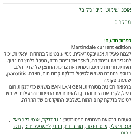
אופני שימוש ומינון מקובל
מחקרים
ספרות מדעית:
Martindale current edition
לצמח פעילות אנטיבקטריאלית, מסייע בטיפול במחלות ויראליות, יכול
להגביר את זרימת דם, לשפר את זרימת הדם, מטפל בלחץ דם נמוך,
מפחית חדירות נימים, ומפחית את צריכת החמצן של שריר הלב.
בנוסף צמח זה משמש לטיפול בדלקת קרום מוח, חצבת,
parotitis
,
שפעת, טקומה.
ברפואה הסינית מסורתית,
BAN LAN GEN
משמש כדי לנקות חום
רעיל, לקרר את הדם והגרון, ולהפחית את הנפיחות והרעילות. שימש
לטיפול בדלקת קרום המוח בשלבים המוקדמים של המחלה.
פעילות ברפואת הצמחים המסורתית:
נוגד דלקת
,
אנטי בקטריאלי
,
אנט ויראלי
,
אנטי-סרטני
,
מוריד חום
,
ממריץ\משפעל חיסון
,
נוגד
זיהום
,