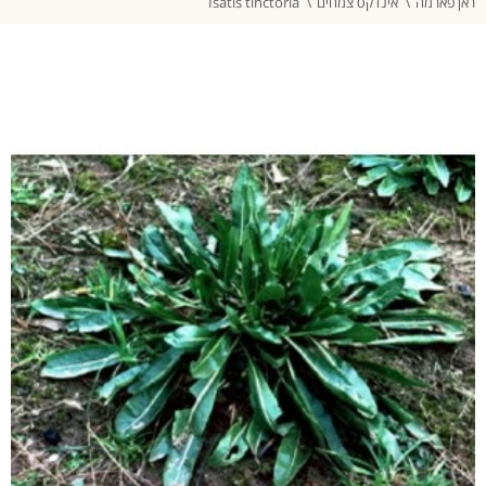
ראן פארמה
אינדקס צמחים
Isatis tinctoria