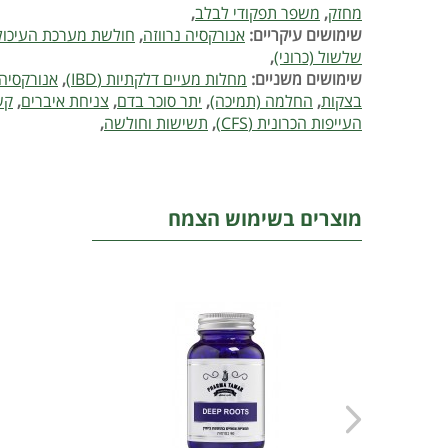
מחזק
,
משפר תפקודי לבלב
,
שימושים עיקריים:
אנורקסיה נרווזה
,
חולשת מערכת העיכול
שלשול (כרוני)
,
שימושים משניים:
מחלות מעיים דלקתיות (IBD)
,
אנורקסיה 
בצקות
,
החלמה (תמיכה)
,
יתר סוכר בדם
,
צניחת איברים
,
קש
העייפות הכרונית (CFS)
,
תשישות וחולשה
,
מוצרים בשימוש הצמח