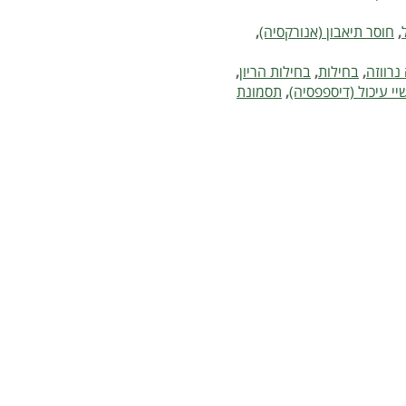
,
חוסר תיאבון (אנורקסיה)
,
נרווזה
,
בחילות
,
בחילות הריון
,
יי עיכול (דיספפסיה)
,
תסמונת