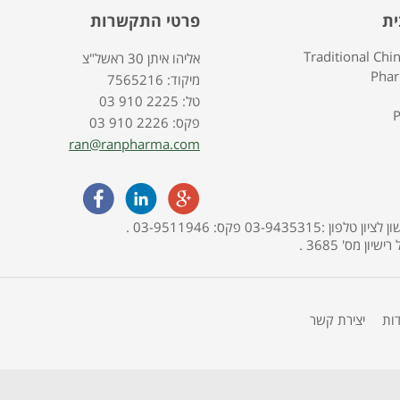
ית
פרטי התקשרות
Traditional Chi
אליהו איתן 30 ראשל"צ
Pha
7565216 :מיקוד
03 910 2225 :טל
P
03 910 2226 :פקס
ran@ranpharma.com
האתר מופעל ע"י בית מרקחת פארמה תמר, אליהו איתן 30, ראשון לציון טלפון :03-9435315 פקס: 03-9511946 .
דות
יצירת קשר