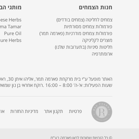
חנות הצמחים
מותגי הב
צמחים לחליטה (צמחים בודדים)
nese Herbs
פורמולות צמחים מסורתיות
rma Tamar
פורמולות צמחים מודרניות (פארמה תמר)
Pure Oil
מוצרים לקליניקה
ure Herbs
חליטות סיניות (בתערובות שלנו)
ארומתרפיה
שעות הפעילות: א'-ה' 8:00 – 16:00 .רוקח אחראי בן נון שמואל רישיון מס' 3685 .
פרטיות
תקנון אתר
מדיניות החזרות
או
© כל הזכויות שמורות לראן פארמה בע”מ