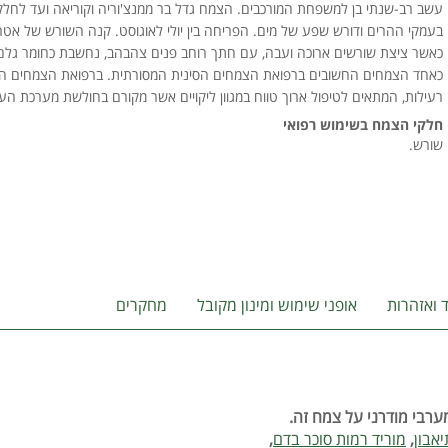
עשב רב-שנתי בן למשפחת המורכבים. הצמח גדל בר ממנצ'וריה וקוריאה ועד לחלקים 
בעמקי ההרים ודורש שפע של מים. הפריחה בין יולי לאוגוסט. קנה השורש של אט
כאשר ציצת שורשים ארוכה ועבה, עם חתך רוחב פנים צהבהב, נחשבת כחומר גלם 
כאחד הצמחים החשובים ברפואת הצמחים הסינית המסורתית. ברפואת הצמחים המו
רעילות, המתאים לטיפול ארוך טווח במגוון ליקויים אשר מקורם בחולשת מערכת העי
חלקי הצמח בשימוש רפואי
שורש.
ד ואזהרות
אופני שימוש ומינון מקובל
מחקרים
ערבי מודרני על צמח זה.
אבון
,
מוריד רמות סוכר בדם
,