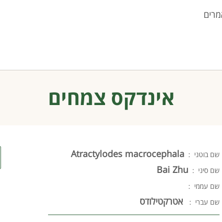
מרים
אינדקס צמחים
Atractylodes macrocephala
שם בוטני :
Bai Zhu
שם סיני :
שם עממי :
אטרקטילודס
שם עברי :