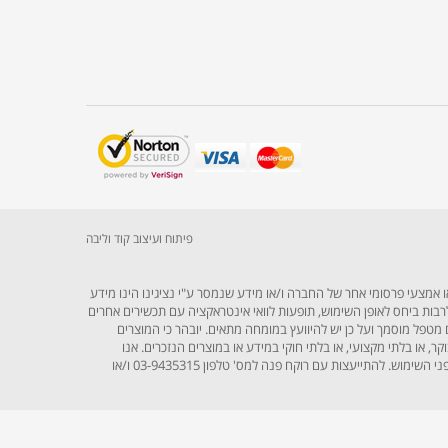
פיתוח ועיצוב קוד וליבה
 אמצעי פרסומי אחר של החברה ו/או מידע שנמסר ע"י נציגינו הינו מידע
 ולרבות ביחס לאופן השימוש, תופעות לוואי אינטראקציה עם תכשירים אחרים
 מטפל מוסמך ועל כן יש להיוועץ במומחה מתאים. יובהר כי המוצרים
או בלתי מקצועי, או בלתי חוקי במידע או במוצרים הנזכרים. אנו
ממליצים להיוועץ ברופא / רוקח לפני השימוש בתוספי תזונה בכלל ואנשים הנוטלים תרופות מרשם, נשים בהיריון, נשים מניקות וילדים בפרט יש להיוועץ ברופא / רוקח לפני השימוש. להתייעצות עם רוקח פנה למס' טלפון 03-9435315 ו/או