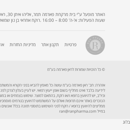
שעות הפעילות: א'-ה' 8:00 – 16:00 .רוקח אחראי בן נון שמואל רישיון מס' 3685 .
פרטיות
תקנון אתר
מדיניות החזרות
או
© כל הזכויות שמורות לראן פארמה בע”מ
אזהרה: חב' ראן פארמה בע"מ עושה כל מאמץ להביא בפני הקורא והמשתמש בא
לידיעה בלבד ואינו מחליף בשום אופן ייעוץ רפואי. יש לעיין בעלון לצרכן 
וכיו"ב, יש להיוועץ ברופא ו/או רוקח, בהתאם למוצר. שימוש בצמחים או במ
הנזכרים באתר אינם תרופות ואולם על המשתמש להיוועץ בגורמים מוסמכים כ
במייל ran@ranpharma.com
בלוג