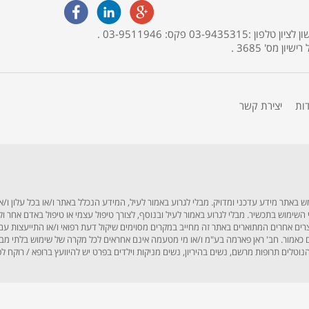
האתר מופעל ע"י בית מרקחת פארמה תמר, אליהו איתן 30, ראשון לציון טלפון :03-9435315 פקס: 03-9511946 .
דות
יצירת קשר
תר מידע עדכני ומדויק. מבלי לגרוע באמור לעיל, המידע הנכלל באתר ו/או בכל עלון ו/או
לפני השימוש בתכשיר. מבלי לגרוע באמור לעיל ובנוסף, לצורך טיפול עצמי או טיפול באדם אחר
וצרים אחרים המתוארים באתר זה מחייב במקרים מסוימים שיקול דעת רפואי ו/או התייעצות עם
אמור. חב' ראן פארמה בע"מ ו/או מי מטעמה אינם אחראים לכל מקרה של שימוש בלתי מבוקר, 