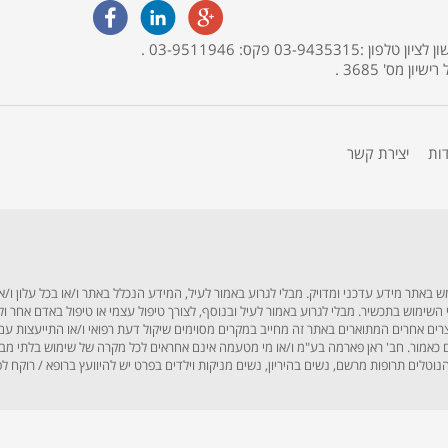
האתר מופעל ע"י בית מרקחת פארמה תמר, אליהו איתן 30, ראשון לציון טלפון :03-9435315 פקס: 03-9511946 .
דות
יצירת קשר
תר מידע עדכני ומדויק. מבלי לגרוע באמור לעיל, המידע הנכלל באתר ו/או בכל עלון ו/או
לפני השימוש בתכשיר. מבלי לגרוע באמור לעיל ובנוסף, לצורך טיפול עצמי או טיפול באדם אחר
וצרים אחרים המתוארים באתר זה מחייב במקרים מסוימים שיקול דעת רפואי ו/או התייעצות עם
אמור. חב' ראן פארמה בע"מ ו/או מי מטעמה אינם אחראים לכל מקרה של שימוש בלתי מבוקר, 