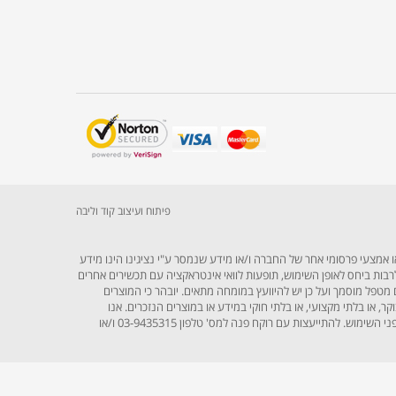
פיתוח ועיצוב קוד וליבה
 אמצעי פרסומי אחר של החברה ו/או מידע שנמסר ע"י נציגינו הינו מידע
 ולרבות ביחס לאופן השימוש, תופעות לוואי אינטראקציה עם תכשירים אחרים
 מטפל מוסמך ועל כן יש להיוועץ במומחה מתאים. יובהר כי המוצרים
או בלתי מקצועי, או בלתי חוקי במידע או במוצרים הנזכרים. אנו
ממליצים להיוועץ ברופא / רוקח לפני השימוש בתוספי תזונה בכלל ואנשים הנוטלים תרופות מרשם, נשים בהיריון, נשים מניקות וילדים בפרט יש להיוועץ ברופא / רוקח לפני השימוש. להתייעצות עם רוקח פנה למס' טלפון 03-9435315 ו/או