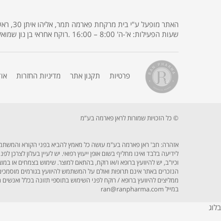
שעות הפעילות: א'-ה' 8:00 – 16:00 .רוקח אחראי בן נון שמואל רישיון מס' 3685 .
פרטיות
תקנון אתר
מדיניות החזרות
או
© כל הזכויות שמורות לראן פארמה בע”מ
אזהרה: חב' ראן פארמה בע"מ עושה כל מאמץ להביא בפני הקורא והמשתמש בא
לידיעה בלבד ואינו מחליף בשום אופן ייעוץ רפואי. יש לעיין בעלון לצרכן 
וכיו"ב, יש להיוועץ ברופא ו/או רוקח, בהתאם למוצר. שימוש בצמחים או במ
הנזכרים באתר אינם תרופות ואולם על המשתמש להיוועץ בגורמים מוסמכים כ
במייל ran@ranpharma.com
בלוג