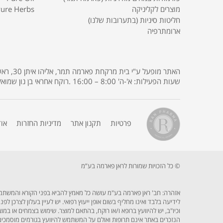
מוצרים לקליניקה
ure Herbs
חליטות סיניות (בתערובות שלנו)
ארומתרפיה
שעות הפעילות: א'-ה' 8:00 – 16:00 .רוקח אחראי בן נון שמואל רישיון מס' 3685 .
פרטיות
תקנון אתר
מדיניות החזרות
או
© כל הזכויות שמורות לראן פארמה בע”מ
אזהרה: חב' ראן פארמה בע"מ עושה כל מאמץ להביא בפני הקורא והמשתמש בא
לידיעה בלבד ואינו מחליף בשום אופן ייעוץ רפואי. יש לעיין בעלון לצרכן 
וכיו"ב, יש להיוועץ ברופא ו/או רוקח, בהתאם למוצר. שימוש בצמחים או במ
הנזכרים באתר אינם תרופות ואולם על המשתמש להיוועץ בגורמים מוסמכים כ