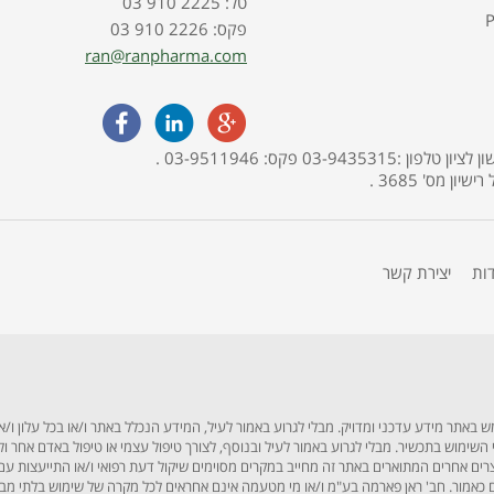
03 910 2225 :טל
P
03 910 2226 :פקס
ran@ranpharma.com
האתר מופעל ע"י בית מרקחת פארמה תמר, אליהו איתן 30, ראשון לציון טלפון :03-9435315 פקס: 03-9511946 .
דות
יצירת קשר
תר מידע עדכני ומדויק. מבלי לגרוע באמור לעיל, המידע הנכלל באתר ו/או בכל עלון ו/או
לפני השימוש בתכשיר. מבלי לגרוע באמור לעיל ובנוסף, לצורך טיפול עצמי או טיפול באדם אחר
וצרים אחרים המתוארים באתר זה מחייב במקרים מסוימים שיקול דעת רפואי ו/או התייעצות עם
אמור. חב' ראן פארמה בע"מ ו/או מי מטעמה אינם אחראים לכל מקרה של שימוש בלתי מבוקר, 