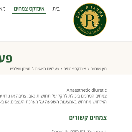
בית
אינדקס צמחים
מא
פעי
ראן פארמה
אינדקס צמחים
פעילויות רפואיות
משתן מאלחש
Anaesthetic diuretic
צמחים הניחנים ביכולת להקל על תחושות כאב, צריבה או גירוי 
האלחוש מתרחש באמצעות השפעה על מערכת העצבים, או באמצע
צמחים קשורים
Zea mays
,
זקן תירס
,
Cornsilk