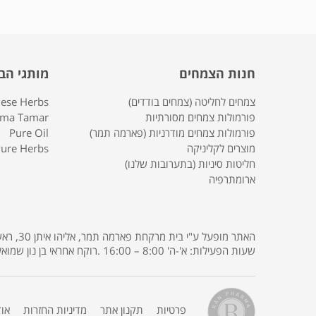
חנות הצמחים
מותגי הב
צמחים לחליטה (צמחים בודדים)
nese Herbs
פורמולות צמחים מסורתיות
rma Tamar
פורמולות צמחים מודרניות (פארמה תמר)
Pure Oil
מוצרים לקליניקה
ure Herbs
חליטות סיניות (בתערובות שלנו)
ארומתרפיה
שעות הפעילות: א'-ה' 8:00 – 16:00 .רוקח אחראי בן נון שמואל רישיון מס' 3685 .
פרטיות
תקנון אתר
מדיניות החזרות
או