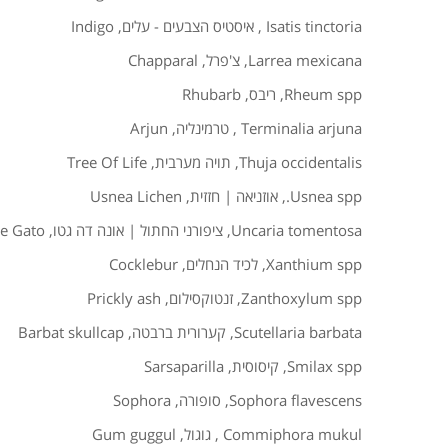
Isatis tinctoria
,
איסטיס הצבעים - עלים
,
Indigo
Larrea mexicana
,
צ'פרל
,
Chapparal
Rheum spp
,
ריבס
,
Rhubarb
Terminalia arjuna
,
טרמינליה
,
Arjun
Thuja occidentalis
,
תויה מערבית
,
Tree Of Life
Usnea spp.
,
אוזניאה | חזזית
,
Usnea Lichen
Uncaria tomentosa
,
ציפורני החתול | אונה דה גטו
,
e Gato
Xanthium spp
,
לכיד הנחלים
,
Cocklebur
Zanthoxylum spp
,
זנטוקסילום
,
Prickly ash
Scutellaria barbata
,
קערורית ברבטה
,
Barbat skullcap
Smilax spp
,
קיסוסית
,
Sarsaparilla
Sophora flavescens
,
סופורה
,
Sophora
Commiphora mukul
,
גוגול
,
Gum guggul