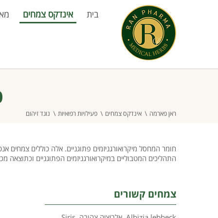
בית
אינדקס צמחים
מא
פ
ראן פארמה
אינדקס צמחים
פעילויות רפואיות
נוגד זיהום
חומר המחסל מיקרואורגניזמים פתוגניים. אלה כוללים צמחים אנטי-
התהליכים המטבוליים במיקרואורגניזמים הפתוגניים וכתוצאה מ
צמחים קשורים
Albizia lebbeck
,
אלביציה צהובה
,
Siris