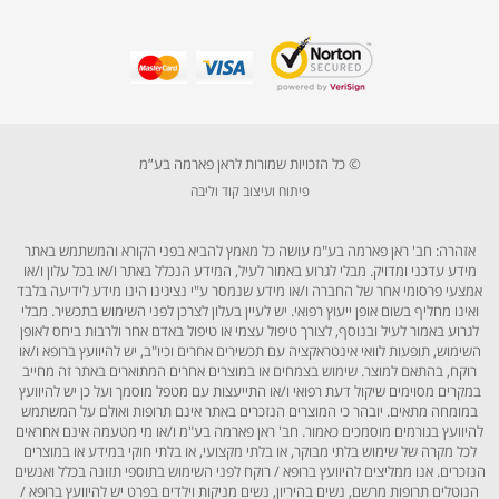
© כל הזכויות שמורות לראן פארמה בע”מ
פיתוח ועיצוב קוד וליבה
אזהרה: חב' ראן פארמה בע"מ עושה כל מאמץ להביא בפני הקורא והמשתמש באתר
מידע עדכני ומדויק. מבלי לגרוע באמור לעיל, המידע הנכלל באתר ו/או בכל עלון ו/או
אמצעי פרסומי אחר של החברה ו/או מידע שנמסר ע"י נציגינו הינו מידע לידיעה בלבד
ואינו מחליף בשום אופן ייעוץ רפואי. יש לעיין בעלון לצרכן לפני השימוש בתכשיר. מבלי
לגרוע באמור לעיל ובנוסף, לצורך טיפול עצמי או טיפול באדם אחר ולרבות ביחס לאופן
השימוש, תופעות לוואי אינטראקציה עם תכשירים אחרים וכיו"ב, יש להיוועץ ברופא ו/או
רוקח, בהתאם למוצר. שימוש בצמחים או במוצרים אחרים המתוארים באתר זה מחייב
במקרים מסוימים שיקול דעת רפואי ו/או התייעצות עם מטפל מוסמך ועל כן יש להיוועץ
במומחה מתאים. יובהר כי המוצרים הנזכרים באתר אינם תרופות ואולם על המשתמש
להיוועץ בגורמים מוסמכים כאמור. חב' ראן פארמה בע"מ ו/או מי מטעמה אינם אחראים
לכל מקרה של שימוש בלתי מבוקר, או בלתי מקצועי, או בלתי חוקי במידע או במוצרים
הנזכרים. אנו ממליצים להיוועץ ברופא / רוקח לפני השימוש בתוספי תזונה בכלל ואנשים
הנוטלים תרופות מרשם, נשים בהיריון, נשים מניקות וילדים בפרט יש להיוועץ ברופא /