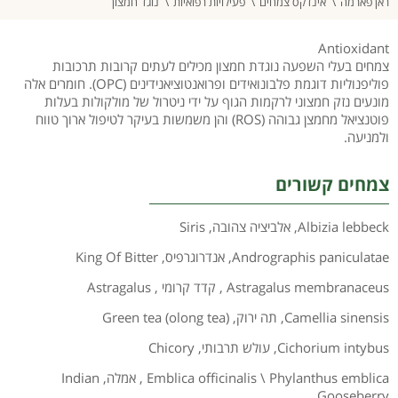
ראן פארמה
אינדקס צמחים
פעילויות רפואיות
נוגד חמצון
Antioxidant
צמחים בעלי השפעה נוגדת חמצון מכילים לעתים קרובות תרכובות
פוליפנוליות דוגמת פלבונואידים ופרואנטוציאנידינים (OPC). חומרים אלה
מונעים נזק חמצוני לרקמות הגוף על ידי ניטרול של מולקולות בעלות
פוטנציאל מחמצן גבוהה (ROS) והן משמשות בעיקר לטיפול ארוך טווח
ולמניעה.
צמחים קשורים
Albizia lebbeck
,
אלביציה צהובה
,
Siris
Andrographis paniculatae
,
אנדרוגרפיס
,
King Of Bitter
Astragalus membranaceus
,
קדד קרומי
,
Astragalus
Camellia sinensis
,
תה ירוק
,
(Green tea (olong tea
Cichorium intybus
,
עולש תרבותי
,
Chicory
Emblica officinalis \ Phylanthus emblica
,
אמלה
,
Indian
Gooseberry