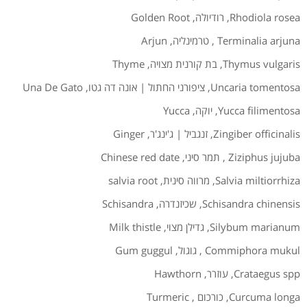
Rhodiola rosea
,
רודיולה
,
Golden Root
Terminalia arjuna
,
טרמינליה
,
Arjun
Thymus vulgaris
,
בת קורנית מצויה
,
Thyme
Uncaria tomentosa
,
ציפורני החתול | אונה דה גטו
,
Una De Gato
Yucca filimentosa
,
יוקה
,
Yucca
Zingiber officinalis
,
זנגביל | ג'ינג'ר
,
Ginger
Ziziphus jujuba
,
תמר סיני
,
Chinese red date
Salvia miltiorrhiza
,
מרווה סינית
,
salvia root
Schisandra chinensis
,
שכיזנדרה
,
Schisandra
Silybum marianum
,
גדילן מצוי
,
Milk thistle
Commiphora mukul
,
גוגול
,
Gum guggul
Crataegus spp
,
עוזרר
,
Hawthorn
Curcuma longa
,
כורכום
,
Turmeric