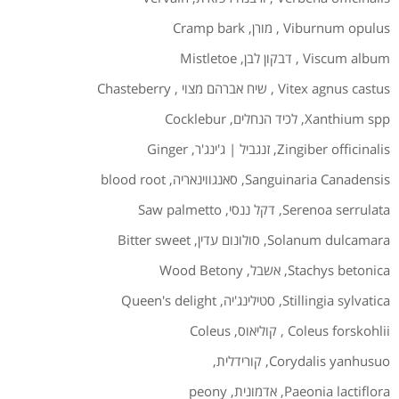
Viburnum opulus
,
מורן
,
Cramp bark
Viscum album
,
דבקון לבן
,
Mistletoe
Vitex agnus castus
,
שיח אברהם מצוי
,
Chasteberry
Xanthium spp
,
לכיד הנחלים
,
Cocklebur
Zingiber officinalis
,
זנגביל | ג'ינג'ר
,
Ginger
Sanguinaria Canadensis
,
סאנגווינאריה
,
blood root
Serenoa serrulata
,
דקל ננסי
,
Saw palmetto
Solanum dulcamara
,
סולונום עדין
,
Bitter sweet
Stachys betonica
,
אשבל
,
Wood Betony
Stillingia sylvatica
,
סטילינג'יה
,
Queen's delight
Coleus forskohlii
,
קוליאוס
,
Coleus
Corydalis yanhusuo
,
קורידלית
,
Paeonia lactiflora
,
אדמונית
,
peony