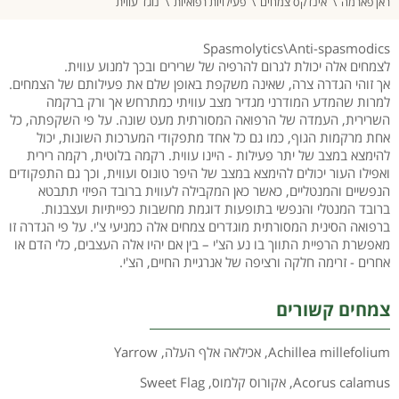
ראן פארמה
אינדקס צמחים
פעילויות רפואיות
נוגד עווית
Spasmolytics\Anti-spasmodics
לצמחים אלה יכולת לגרום להרפיה של שרירים ובכך למנוע עווית.
אך זוהי הגדרה צרה, שאינה משקפת באופן שלם את פעילותם של הצמחים.
למרות שהמדע המודרני מגדיר מצב עוויתי כמתרחש אך ורק ברקמה
השרירית, העמדה של הרפואה המסורתית מעט שונה. על פי השקפתה, כל
אחת מרקמות הגוף, כמו גם כל אחד מתפקודי המערכות השונות, יכול
להימצא במצב של יתר פעילות - היינו עווית. רקמה בלוטית, רקמה רירית
ואפילו העור יכולים להימצא במצב של היפר טונוס ועווית, וכך גם התפקודים
הנפשיים והמנטליים, כאשר כאן המקבילה לעווית ברובד הפיזי תתבטא
ברובד המנטלי והנפשי בתופעות דוגמת מחשבות כפייתיות ועצבנות.
ברפואה הסינית המסורתית מוגדרים צמחים אלה כמניעי צ'י. על פי הגדרה זו
מאפשרת הרפיית התווך בו נע הצ'י – בין אם יהיו אלה העצבים, כלי הדם או
אחרים - זרימה חלקה ורציפה של אנרגיית החיים, הצ'י.
צמחים קשורים
Achillea millefolium
,
אכילאה אלף העלה
,
Yarrow
Acorus calamus
,
אקורוס קלמוס
,
Sweet Flag