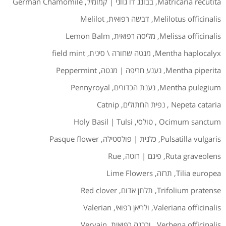
Matricaria recutita
,
בבונג דו גווני | קמומיל
,
German Chamomile
Melilotus officinalis
,
דבשה רפואית
,
Melilot
Melissa officinalis
,
מליסה רפואית
,
Lemon Balm
Mentha haplocalyx
,
מנטה שחורה \ סינית
,
field mint
Mentha piperita
,
נענע חריפה | מנטה
,
Peppermint
Mentha pulegium
,
נענת הכדורים
,
Pennyroyal
Nepeta cataria
,
נפית החתולים
,
Catnip
Ocimum sanctum
,
טולסי
,
Holy Basil | Tulsi
Pulsatilla vulgaris
,
כלנית | פולסטילה
,
Pasque flower
Ruta graveolens
,
פיגם | רוטה
,
Rue
Tilia europea
,
תרזה
,
Lime Flowers
Trifolium pratense
,
תלתן אדום
,
Red clover
Valeriana officinalis
,
ולריאן רפואי
,
Valerian
Verbena officinalis
,
ורבנה רפואית
,
Vervain