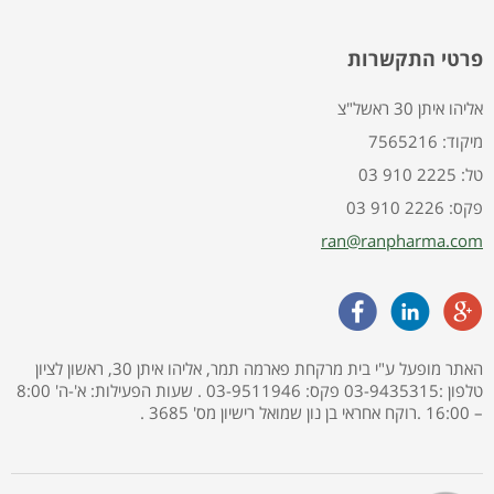
פרטי התקשרות
אליהו איתן 30 ראשל"צ
7565216 :מיקוד
03 910 2225 :טל
03 910 2226 :פקס
ran@ranpharma.com
האתר מופעל ע"י בית מרקחת פארמה תמר, אליהו איתן 30, ראשון לציון
טלפון :03-9435315 פקס: 03-9511946 . שעות הפעילות: א'-ה' 8:00
– 16:00 .רוקח אחראי בן נון שמואל רישיון מס' 3685 .