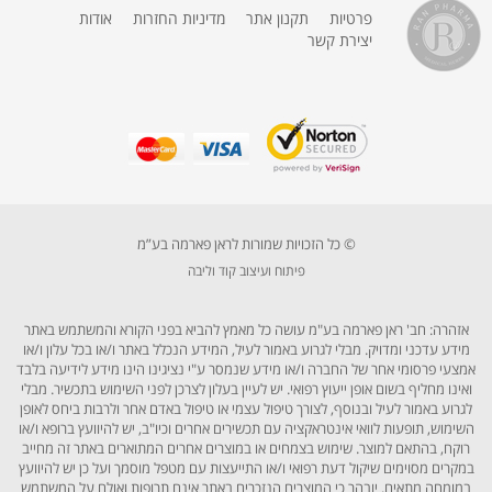
פרטיות
תקנון אתר
מדיניות החזרות
אודות
יצירת קשר
© כל הזכויות שמורות לראן פארמה בע”מ
פיתוח ועיצוב קוד וליבה
אזהרה: חב' ראן פארמה בע"מ עושה כל מאמץ להביא בפני הקורא והמשתמש באתר
מידע עדכני ומדויק. מבלי לגרוע באמור לעיל, המידע הנכלל באתר ו/או בכל עלון ו/או
אמצעי פרסומי אחר של החברה ו/או מידע שנמסר ע"י נציגינו הינו מידע לידיעה בלבד
ואינו מחליף בשום אופן ייעוץ רפואי. יש לעיין בעלון לצרכן לפני השימוש בתכשיר. מבלי
לגרוע באמור לעיל ובנוסף, לצורך טיפול עצמי או טיפול באדם אחר ולרבות ביחס לאופן
השימוש, תופעות לוואי אינטראקציה עם תכשירים אחרים וכיו"ב, יש להיוועץ ברופא ו/או
רוקח, בהתאם למוצר. שימוש בצמחים או במוצרים אחרים המתוארים באתר זה מחייב
במקרים מסוימים שיקול דעת רפואי ו/או התייעצות עם מטפל מוסמך ועל כן יש להיוועץ
במומחה מתאים. יובהר כי המוצרים הנזכרים באתר אינם תרופות ואולם על המשתמש