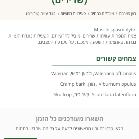
ראן פארמה
אינדקס צמחים
פעילויות רפואיות
נוגד עווית (שרירים)
Muscle spasmolytic
צמח המפחית עוויתות שרירים ומוביל להרפייתם. הפעילות נוגדת העווית
נגרמת באמצעות השפעה מעכבת על מערכת העצבים.
צמחים קשורים
Valeriana officinalis
,
ולריאן רפואי
,
Valerian
Viburnum opulus
,
מורן
,
Cramp bark
Scutellaria lateriflora
,
קערורית
,
Skullcup
השארו מעודכנים כל הזמן
מלאו פרטיכם והיו הראשונים לדעת על כל מה שחדש בתחום