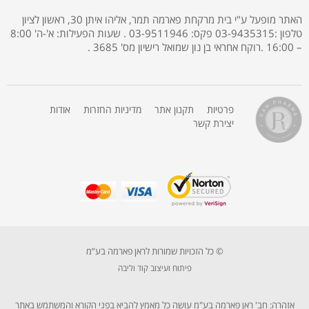
האתר מופעל ע"י בית מרקחת פארמה תמר, אליהו איתן 30, ראשון לציון
טלפון :03-9435315 פקס: 03-9511946 . שעות הפעילות: א'-ה' 8:00
– 16:00 .רוקח אחראי בן נון שמואל רישיון מס' 3685 .
פרטיות
תקנון אתר
מדיניות החזרות
אודות
יצירת קשר
© כל הזכויות שמורות לראן פארמה בע”מ
פיתוח ועיצוב קוד וליבה
אזהרה: חב' ראן פארמה בע"מ עושה כל מאמץ להביא בפני הקורא והמשתמש באתר