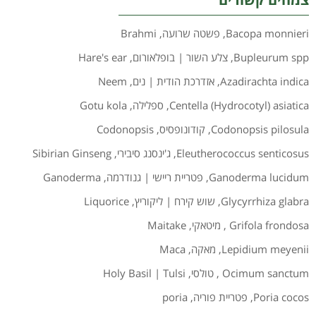
Bacopa monnieri
,
פשטה שרועה
,
Brahmi
Bupleurum spp
,
צלע השור | בופלאורום
,
Hare's ear
Azadirachta indica
,
אזדרכת הודית | נים
,
Neem
Centella (Hydrocotyl) asiatica
,
ספלילה
,
Gotu kola
Codonopsis pilosula
,
קודונופסיס
,
Codonopsis
Eleutherococcus senticosus
,
ג'ינסנג סיבירי
,
Sibirian Ginseng
Ganoderma lucidum
,
פטריית ריישי | גנודרמה
,
Ganoderma
Glycyrrhiza glabra
,
שוש קירח | ליקוריץ
,
Liquorice
Grifola frondosa
,
מיטאקי
,
Maitake
Lepidium meyenii
,
מאקה
,
Maca
Ocimum sanctum
,
טולסי
,
Holy Basil | Tulsi
Poria cocos
,
פטריית פוריה
,
poria