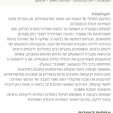
ראן פארמה
אינדקס צמחים
פעילויות רפואיות
אדפטוגן
Adaptogen
התרגום המילולי של המונח הינו שיפור האדפטביליות, או בעברית שיפור
העמידות ויכולת ההסתגלות.
לצמחים בקטגוריה זו השפעה על בלוטת האדרנל (יותרת הכליה), והם
משפרים את מה שמוגדר כתגובה האדרנלית למצבי דחק (סטרס)
מתמשכים, הגורמים להתשה של בלוטה זו. שחיקה זו של האדרנל גורמת
בהדרגה לירידה בתנגודת הטבעית של הגוף, ובעקבותיה להופעתם של
ליקויים כרוניים, המאופיינים במקרים רבים בתהליכים דלקתיים כרוניים
וברגישות מוגברת להשפעתם של גורמים מזהמים פתוגניים. צמחים
אדפטוגנים משפרים גם את היכולת הפיזית והמנטלית, אם כי להשפעה זו
מתייחסים בדרך כלל כהשפעה "מאתנת" (Tonic).
המשותף מבחינה כימית לצמחים האדפטוגנים מתגלם בתרכובות
פיטו-כימיות הנקראות ספונינים טריטרפנואידיים או ספונינים סטרואידיאליים.
לתרכובות אלו מבנה מולקולרי דומה מאוד למבנה של הורמוני האדרנל,
למשל קורטיזול, ויש להם השפעה מורכבת על בלוטה זו, אותה ניתן להגדיר
כהשפעה תומכת ומאזנת.
הצמחים בקבוצה זו משמשים לטיפול במחלות רעלניות דלקתיות כרוניות,
כנוגדי דלקת, כמו גם לשיפור העמידות והיכולת האתלטית.
צמחים קשורים