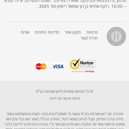
טלפון :03-9435315 פקס: 03-9511946 . שעות הפעילות: א'-ה' 8:00
– 16:00 .רוקח אחראי בן נון שמואל רישיון מס' 3685 .
פרטיות
תקנון אתר
מדיניות החזרות
אודות
יצירת קשר
© כל הזכויות שמורות לראן פארמה בע”מ
פיתוח ועיצוב קוד וליבה
אזהרה: חב' ראן פארמה בע"מ עושה כל מאמץ להביא בפני הקורא והמשתמש באתר
מידע עדכני ומדויק. מבלי לגרוע באמור לעיל, המידע הנכלל באתר ו/או בכל עלון ו/או
אמצעי פרסומי אחר של החברה ו/או מידע שנמסר ע"י נציגינו הינו מידע לידיעה בלבד