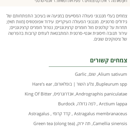
ראן פארמה
אינדקס צמחים
פעילויות רפואיות
אנטי-סרטני
צמחים בעלי מנגנוני פעולה המסייעים במניעה או בעיכוב התפתחותם של
גידולים סרטניים. מנגנוני הפעולה העיקריים: עידוד אפופטוזיס (מוות תאי);
תחרות על קולטנים מול חומרים קרצינוגניים; נטרול חומרים קרצינוגניים;
עירור תגובה חיסונית אנטי-סרטנית המתבטאת לעתים קרובות בהפרשה
של ציטוקינים שונים.
צמחים קשורים
Alium sativum
,
שום
,
Garlic
Bupleurum spp
,
צלע השור | בופלאורום
,
Hare's ear
Andrographis paniculatae
,
אנדרוגרפיס
,
King Of Bitter
Arctium lappa
,
לפה גדולה
,
Burdock
Astragalus membranaceus
,
קדד קרומי
,
Astragalus
Camellia sinensis
,
תה ירוק
,
(Green tea (olong tea