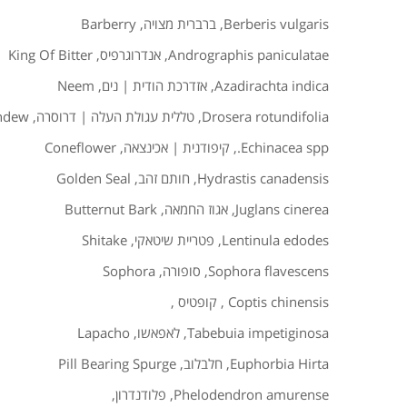
Berberis vulgaris
,
ברברית מצויה
,
Barberry
Andrographis paniculatae
,
אנדרוגרפיס
,
King Of Bitter
Azadirachta indica
,
אזדרכת הודית | נים
,
Neem
Drosera rotundifolia
,
טללית עגולת העלה | דרוסרה
,
ndew
Echinacea spp.
,
קיפודנית | אכינצאה
,
Coneflower
Hydrastis canadensis
,
חותם זהב
,
Golden Seal
Juglans cinerea
,
אגוז החמאה
,
Butternut Bark
Lentinula edodes
,
פטריית שיטאקי
,
Shitake
Sophora flavescens
,
סופורה
,
Sophora
Coptis chinensis
,
קופטיס
,
Tabebuia impetiginosa
,
לאפאשו
,
Lapacho
Euphorbia Hirta
,
חלבלוב
,
Pill Bearing Spurge
Phelodendron amurense
,
פלודנדרון
,