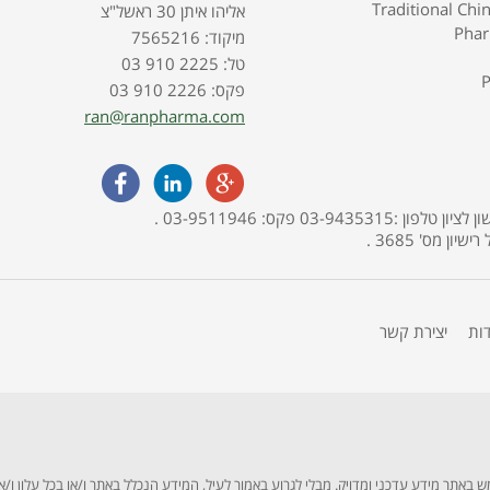
Traditional Chi
אליהו איתן 30 ראשל"צ
Pha
7565216 :מיקוד
03 910 2225 :טל
P
03 910 2226 :פקס
ran@ranpharma.com
האתר מופעל ע"י בית מרקחת פארמה תמר, אליהו איתן 30, ראשון לציון טלפון :03-9435315 פקס: 03-9511946 .
דות
יצירת קשר
תר מידע עדכני ומדויק. מבלי לגרוע באמור לעיל, המידע הנכלל באתר ו/או בכל עלון ו/או