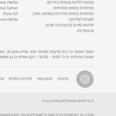
צמחים לחליטה (צמחים בודדים)
nese Herbs
פורמולות צמחים מסורתיות
rma Tamar
פורמולות צמחים מודרניות (פארמה תמר)
Pure Oil
מוצרים לקליניקה
ure Herbs
חליטות סיניות (בתערובות שלנו)
ארומתרפיה
שעות הפעילות: א'-ה' 8:00 – 16:00 .רוקח אחראי בן נון שמואל רישיון מס' 3685 .
פרטיות
תקנון אתר
מדיניות החזרות
או
© כל הזכויות שמורות לראן פארמה בע”מ
אזהרה: חב' ראן פארמה בע"מ עושה כל מאמץ להביא בפני הקורא והמשתמש בא