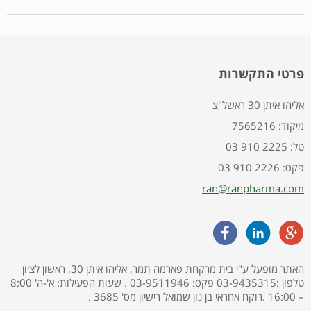
פרטי התקשרות
אליהו איתן 30 ראשל"צ
7565216 :מיקוד
03 910 2225 :טל
03 910 2226 :פקס
ran@ranpharma.com
האתר מופעל ע"י בית מרקחת פארמה תמר, אליהו איתן 30, ראשון לציון
טלפון :03-9435315 פקס: 03-9511946 . שעות הפעילות: א'-ה' 8:00
– 16:00 .רוקח אחראי בן נון שמואל רישיון מס' 3685 .