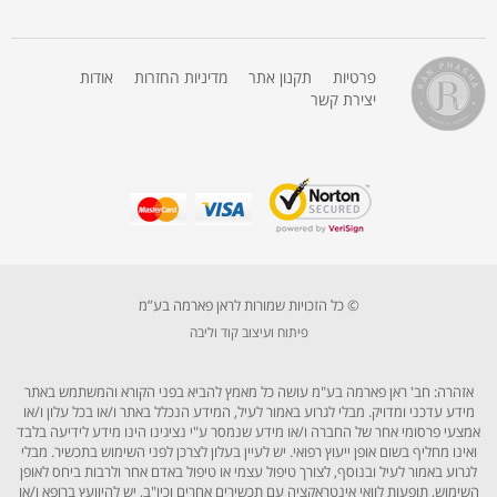
פרטיות
תקנון אתר
מדיניות החזרות
אודות
יצירת קשר
© כל הזכויות שמורות לראן פארמה בע”מ
פיתוח ועיצוב קוד וליבה
אזהרה: חב' ראן פארמה בע"מ עושה כל מאמץ להביא בפני הקורא והמשתמש באתר
מידע עדכני ומדויק. מבלי לגרוע באמור לעיל, המידע הנכלל באתר ו/או בכל עלון ו/או
אמצעי פרסומי אחר של החברה ו/או מידע שנמסר ע"י נציגינו הינו מידע לידיעה בלבד
ואינו מחליף בשום אופן ייעוץ רפואי. יש לעיין בעלון לצרכן לפני השימוש בתכשיר. מבלי
לגרוע באמור לעיל ובנוסף, לצורך טיפול עצמי או טיפול באדם אחר ולרבות ביחס לאופן
השימוש, תופעות לוואי אינטראקציה עם תכשירים אחרים וכיו"ב, יש להיוועץ ברופא ו/או