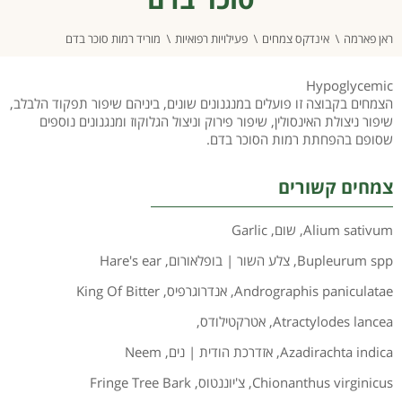
ראן פארמה
אינדקס צמחים
פעילויות רפואיות
מוריד רמות סוכר בדם
Hypoglycemic
הצמחים בקבוצה זו פועלים במנגנונים שונים, ביניהם שיפור תפקוד הלבלב,
שיפור ניצולת האינסולין, שיפור פירוק וניצול הגלוקוז ומנגנונים נוספים
שסופם בהפחתת רמות הסוכר בדם.
צמחים קשורים
Alium sativum
,
שום
,
Garlic
Bupleurum spp
,
צלע השור | בופלאורום
,
Hare's ear
Andrographis paniculatae
,
אנדרוגרפיס
,
King Of Bitter
Atractylodes lancea
,
אטרקטילודס
,
Azadirachta indica
,
אזדרכת הודית | נים
,
Neem
Chionanthus virginicus
,
צ'יוננטוס
,
Fringe Tree Bark