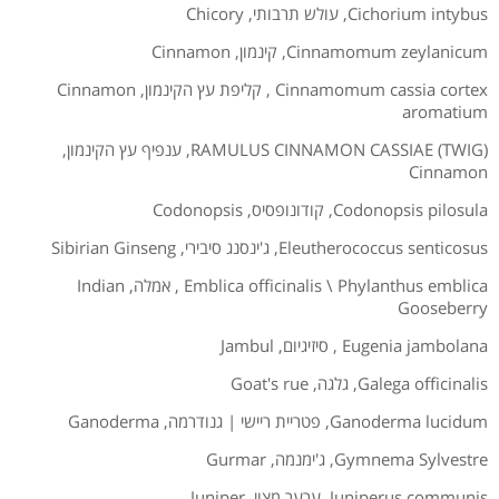
Cichorium intybus
,
עולש תרבותי
,
Chicory
Cinnamomum zeylanicum
,
קינמון
,
Cinnamon
Cinnamomum cassia cortex
,
קליפת עץ הקינמון
,
Cinnamon
aromatium
(RAMULUS CINNAMON CASSIAE (TWIG
,
ענפיף עץ הקינמון
,
Cinnamon
Codonopsis pilosula
,
קודונופסיס
,
Codonopsis
Eleutherococcus senticosus
,
ג'ינסנג סיבירי
,
Sibirian Ginseng
Emblica officinalis \ Phylanthus emblica
,
אמלה
,
Indian
Gooseberry
Eugenia jambolana
,
סיזיגיום
,
Jambul
Galega officinalis
,
גלגה
,
Goat's rue
Ganoderma lucidum
,
פטריית ריישי | גנודרמה
,
Ganoderma
Gymnema Sylvestre
,
ג'ימנמה
,
Gurmar
Juniperus communis
,
ערער מצוי
,
Juniper