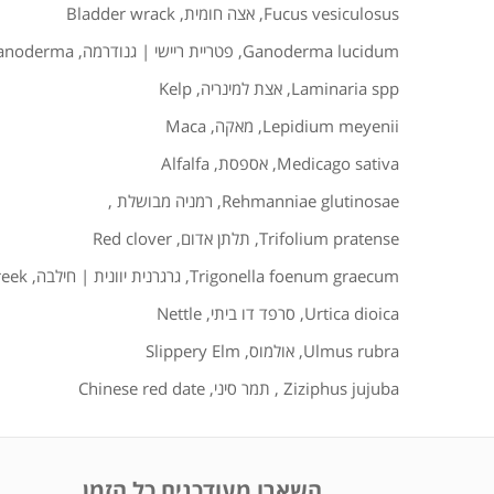
Fucus vesiculosus
,
אצה חומית
,
Bladder wrack
Ganoderma lucidum
,
פטריית ריישי | גנודרמה
,
anoderma
Laminaria spp
,
אצת למינריה
,
Kelp
Lepidium meyenii
,
מאקה
,
Maca
Medicago sativa
,
אספסת
,
Alfalfa
Rehmanniae glutinosae
,
רמניה מבושלת
,
Trifolium pratense
,
תלתן אדום
,
Red clover
Trigonella foenum graecum
,
גרגרנית יוונית | חילבה
,
reek
Urtica dioica
,
סרפד דו ביתי
,
Nettle
Ulmus rubra
,
אולמוס
,
Slippery Elm
Ziziphus jujuba
,
תמר סיני
,
Chinese red date
השארו מעודכנים כל הזמן