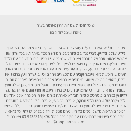
© כל הזכויות שמורות לראן פארמה בע”מ
פיתוח ועיצוב קוד וליבה
אזהרה: חב' ראן פארמה בע"מ עושה כל מאמץ להביא בפני הקורא והמשתמש באתר
מידע עדכני ומדויק. מבלי לגרוע באמור לעיל, המידע הנכלל באתר ו/או בכל עלון ו/או
אמצעי פרסומי אחר של החברה ו/או מידע שנמסר ע"י נציגינו הינו מידע לידיעה בלבד
ואינו מחליף בשום אופן ייעוץ רפואי. יש לעיין בעלון לצרכן לפני השימוש בתכשיר. מבלי
לגרוע באמור לעיל ובנוסף, לצורך טיפול עצמי או טיפול באדם אחר ולרבות ביחס לאופן
השימוש, תופעות לוואי אינטראקציה עם תכשירים אחרים וכיו"ב, יש להיוועץ ברופא ו/או
רוקח, בהתאם למוצר. שימוש בצמחים או במוצרים אחרים המתוארים באתר זה מחייב
במקרים מסוימים שיקול דעת רפואי ו/או התייעצות עם מטפל מוסמך ועל כן יש להיוועץ
במומחה מתאים. יובהר כי המוצרים הנזכרים באתר אינם תרופות ואולם על המשתמש
להיוועץ בגורמים מוסמכים כאמור. חב' ראן פארמה בע"מ ו/או מי מטעמה אינם אחראים
לכל מקרה של שימוש בלתי מבוקר, או בלתי מקצועי, או בלתי חוקי במידע או במוצרים
הנזכרים. אנו ממליצים להיוועץ ברופא / רוקח לפני השימוש בתוספי תזונה בכלל ואנשים
הנוטלים תרופות מרשם, נשים בהיריון, נשים מניקות וילדים בפרט יש להיוועץ ברופא /
רוקח לפני השימוש. להתייעצות עם רוקח פנה למס' טלפון 03-9435315 ו/או במייל
ran@ranpharma.com