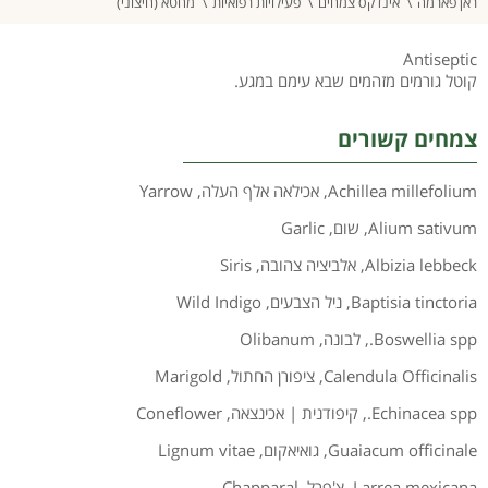
ראן פארמה
אינדקס צמחים
פעילויות רפואיות
מחטא (חיצוני)
Antiseptic
קוטל גורמים מזהמים שבא עימם במגע.
צמחים קשורים
Achillea millefolium
,
אכילאה אלף העלה
,
Yarrow
Alium sativum
,
שום
,
Garlic
Albizia lebbeck
,
אלביציה צהובה
,
Siris
Baptisia tinctoria
,
ניל הצבעים
,
Wild Indigo
Boswellia spp.
,
לבונה
,
Olibanum
Calendula Officinalis
,
ציפורן החתול
,
Marigold
Echinacea spp.
,
קיפודנית | אכינצאה
,
Coneflower
Guaiacum officinale
,
גואיאקום
,
Lignum vitae
Larrea mexicana
,
צ'פרל
,
Chapparal