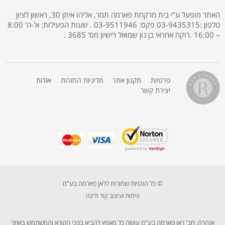
האתר מופעל ע"י בית מרקחת פארמה תמר, אליהו איתן 30, ראשון לציון
טלפון :03-9435315 פקס: 03-9511946 . שעות הפעילות: א'-ה' 8:00
– 16:00 .רוקח אחראי בן נון שמואל רישיון מס' 3685 .
פרטיות
תקנון אתר
מדיניות החזרות
אודות
יצירת קשר
© כל הזכויות שמורות לראן פארמה בע”מ
פיתוח ועיצוב קוד וליבה
אזהרה: חב' ראן פארמה בע"מ עושה כל מאמץ להביא בפני הקורא והמשתמש באתר