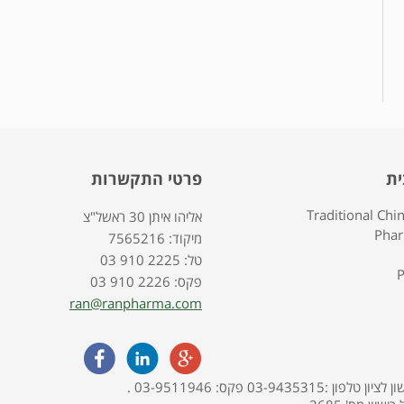
ית
פרטי התקשרות
Traditional Chi
אליהו איתן 30 ראשל"צ
Pha
7565216 :מיקוד
03 910 2225 :טל
P
03 910 2226 :פקס
ran@ranpharma.com
האתר מופעל ע"י בית מרקחת פארמה תמר, אליהו איתן 30, ראשון לציון טלפון :03-9435315 פקס: 03-9511946 .