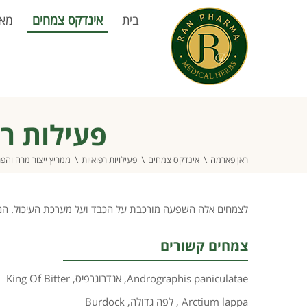
בית
אינדקס צמחים
מא
פעילות ר
ראן פארמה
אינדקס צמחים
פעילויות רפואיות
ממריץ ייצור מרה וה
לצמחים אלה השפעה מורכבת על הכבד ועל מערכת העיכול. הם מ
צמחים קשורים
Andrographis paniculatae
,
אנדרוגרפיס
,
King Of Bitter
Arctium lappa
,
לפה גדולה
,
Burdock