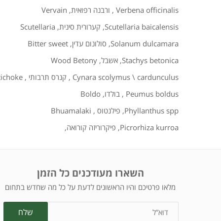
Verbena officinalis
,
ורבנה רפואית
,
Vervain
Scutellaria baicalensis
,
קערורית סינית
,
Scutellaria
Solanum dulcamara
,
סולונום עדין
,
Bitter sweet
Stachys betonica
,
אשבל
,
Wood Betony
Cynara scolymus \ cardunculus
,
קנרס תרבותי
,
tichoke
Peumus boldus
,
בולדו
,
Boldo
Phyllanthus spp
,
פילנטוס
,
Bhuamalaki
Picrorhiza kurroa
,
פיקרוריזה קורואה
,
השארו מעודכנים כל הזמן
מלאו פרטיכם והיו הראשונים לדעת על כל מה שחדש בתחום