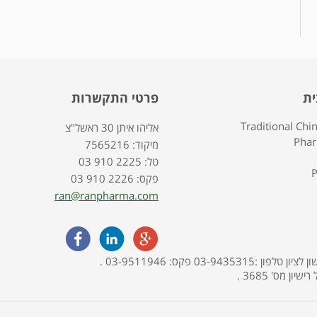
ית
פרטי התקשרות
Traditional Chi
אליהו איתן 30 ראשל"צ
Pha
7565216 :מיקוד
03 910 2225 :טל
P
03 910 2226 :פקס
ran@ranpharma.com
האתר מופעל ע"י בית מרקחת פארמה תמר, אליהו איתן 30, ראשון לציון טלפון :03-9435315 פקס: 03-9511946 .