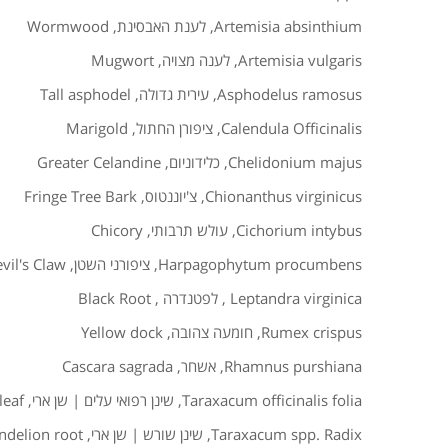
Artemisia absinthium
,
לענת האבסינת
,
Wormwood
Artemisia vulgaris
,
לענה מצויה
,
Mugwort
Asphodelus ramosus
,
עירית גדולה
,
Tall asphodel
Calendula Officinalis
,
ציפורן החתול
,
Marigold
Chelidonium majus
,
כלידוניום
,
Greater Celandine
Chionanthus virginicus
,
צ'יוננטוס
,
Fringe Tree Bark
Cichorium intybus
,
עולש תרבותי
,
Chicory
Harpagophytum procumbens
,
ציפורני השטן
,
vil's Claw
Leptandra virginica
,
לפטנדרה
,
Black Root
Rumex crispus
,
חומעה צהובה
,
Yellow dock
Rhamnus purshiana
,
אשחר
,
Cascara sagrada
Taraxacum officinalis folia
,
שינן רפואי עלים | שן ארי
,
leaf
Taraxacum spp. Radix
,
שינן שורש | שן ארי
,
ndelion root