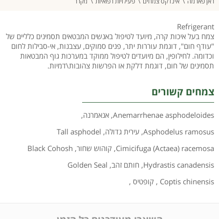
ראן פארמה
אינדקס צמחים
פעילויות רפואיות
מקרר
Refrigerant
צמח בעל איכות קרה, מיועד לטיפול באנשים המבטאים תסמינים כלליים של
"עודף חום", דוגמת עוררות יתר, פנים סמוקים, עצבנות, אי-סבילות לחום
וכדומה. לחילופין, הם מיועדים לטיפול ממוקד במערכות גוף המבטאות
תסמינים של חום, דוגמת דלקת או הפרשות צהובות\דמיות.
צמחים קשורים
Anemarrhenae asphodeloides
,
אנאמרנה
,
Asphodelus ramosus
,
עירית גדולה
,
Tall asphodel
Cimicifuga (Actaea) racemosa
,
קוהוש שחור
,
Black Cohosh
Hydrastis canadensis
,
חותם זהב
,
Golden Seal
Coptis chinensis
,
קופטיס
,