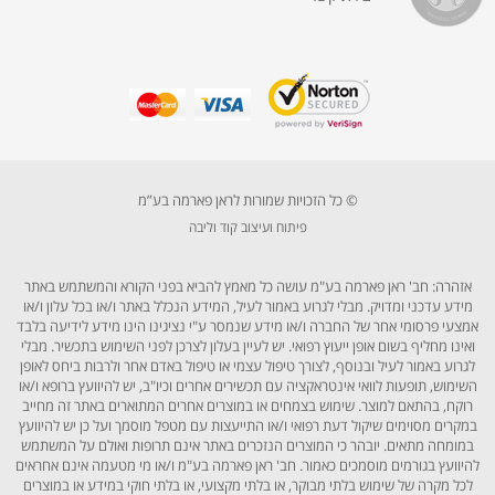
© כל הזכויות שמורות לראן פארמה בע”מ
פיתוח ועיצוב קוד וליבה
אזהרה: חב' ראן פארמה בע"מ עושה כל מאמץ להביא בפני הקורא והמשתמש באתר
מידע עדכני ומדויק. מבלי לגרוע באמור לעיל, המידע הנכלל באתר ו/או בכל עלון ו/או
אמצעי פרסומי אחר של החברה ו/או מידע שנמסר ע"י נציגינו הינו מידע לידיעה בלבד
ואינו מחליף בשום אופן ייעוץ רפואי. יש לעיין בעלון לצרכן לפני השימוש בתכשיר. מבלי
לגרוע באמור לעיל ובנוסף, לצורך טיפול עצמי או טיפול באדם אחר ולרבות ביחס לאופן
השימוש, תופעות לוואי אינטראקציה עם תכשירים אחרים וכיו"ב, יש להיוועץ ברופא ו/או
רוקח, בהתאם למוצר. שימוש בצמחים או במוצרים אחרים המתוארים באתר זה מחייב
במקרים מסוימים שיקול דעת רפואי ו/או התייעצות עם מטפל מוסמך ועל כן יש להיוועץ
במומחה מתאים. יובהר כי המוצרים הנזכרים באתר אינם תרופות ואולם על המשתמש
להיוועץ בגורמים מוסמכים כאמור. חב' ראן פארמה בע"מ ו/או מי מטעמה אינם אחראים
לכל מקרה של שימוש בלתי מבוקר, או בלתי מקצועי, או בלתי חוקי במידע או במוצרים