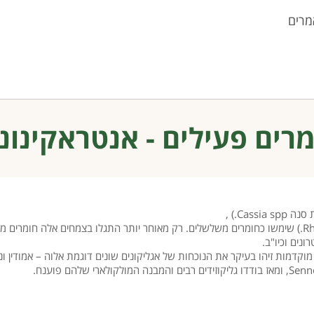
מרים
רים פעילים - אנטראקינונ
Cas.) ,
אלוה (Aloe spp.), אשחר (Rhamnus spp.) וריבס (Rheum spp.) שימשו כחומרים משלשלים. רק מאוחר יותר התגלו
נים וכיו"ב.