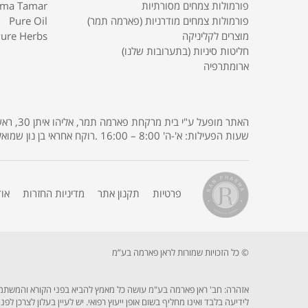
פורמולות צמחים מסורתיות
rma Tamar
פורמולות צמחים מודרניות (פארמה תמר)
Pure Oil
מוצרים לקליניקה
ure Herbs
חליטות סיניות (בתערובות שלנו)
ארומתרפיה
שעות הפעילות: א'-ה' 8:00 – 16:00 .רוקח אחראי בן נון שמואל רישיון מס' 3685 .
פרטיות
תקנון אתר
מדיניות החזרות
או
© כל הזכויות שמורות לראן פארמה בע”מ
אזהרה: חב' ראן פארמה בע"מ עושה כל מאמץ להביא בפני הקורא והמשתמש בא
לידיעה בלבד ואינו מחליף בשום אופן ייעוץ רפואי. יש לעיין בעלון לצרכן 