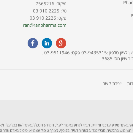
Pha
7565216 :מיקוד
03 910 2225 :טל
P
03 910 2226 :פקס
ran@ranpharma.com
האתר מופעל ע"י בית מרקחת פארמה תמר, אליהו איתן 30, ראשון לציון טלפון :03-9435315 פקס: 03-9511946 .
דות
יצירת קשר
תר מידע עדכני ומדויק. מבלי לגרוע באמור לעיל, המידע הנכלל באתר ו/או בכל עלון ו/או
לפני השימוש בתכשיר. מבלי לגרוע באמור לעיל ובנוסף, לצורך טיפול עצמי או טיפול באדם אחר