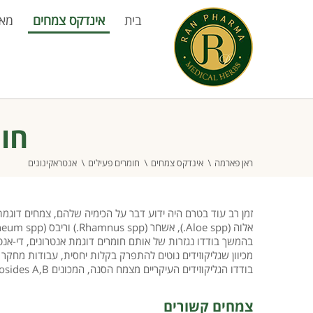
בית
אינדקס צמחים
מא
חומ
ראן פארמה
אינדקס צמחים
חומרים פעילים
אנטראקינונים
זמן רב עוד בטרם היה ידוע דבר על הכימיה שלהם, צמחים דוגמת סנה sia spp
בהמשך בודדו נגזרות של אותם חומרים דוגמת אנטרונים, די-אנטרו
בודדו הגליקוזידים העיקריים מצמח הסנה, המכונים Sennosides A,B, ומאז בודדו גליקוזידים רבים והמבנה המולקולארי שלהם פוענח.
צמחים קשורים