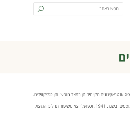
ים
 בצמחים אלה חומרים מסוג אנטראקינונים הקיימים הן במצב חופשי והן כגליקוזידים.
מכיוון שגליקוזידים נוטים להתפרק בקלות יחסית, עבודות מחקר מוקדמות זיהו בעיקר את הנוכחות של אגליקונים שונים דוגמת אלוה – אמודין ונוספים. בשנת 1941, וכפועל יוצא משיפור תהליכי המיצוי,