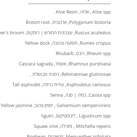
Aloe spp.
,
אלוה
,
Aloe Resin
Polygonum bistorta
,
ארכובית
,
Bistort root
Ruscus aculeatus
,
עצבונית החורש | רוסקוס
,
her's broom
Rumex crispus
,
חומעה צהובה
,
Yellow dock
Rheum spp
,
ריבס
,
Rhubarb
Rhamnus purshiana
,
אשחר
,
Cascara sagrada
Rehmanniae glutinosae
,
רמניה מבושלת
,
Asphodelus ramosus
,
עירית גדולה
,
Tall asphodel
Cassia spp
,
כסיה | סנה
,
Senna
Gelsemium sempervirens
,
יסמין צהוב
,
Yellow jasmine
Ligusticum spp
,
ליגוסטיקום
,
ligutri
Mitchella repens
,
מיצ'לה
,
Squaw vine
Menyanthes trifoliata
,
מניאנטס
,
Bogbean