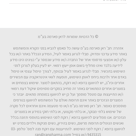
© כל הזכויות שמורות לראן פארמה בע”מ
אזהרה: חב' ראן פארמה בע"מ עושה כל מאמץ להביא בפני הקורא והמשתמש
באתר מידע עדכני ומדויק. מבלי לגרוע באמור לעיל, המידע הנכלל באתר ו/או בכל
עלון ו/או אמצעי פרסומי אחר של החברה ו/או מידע שנמסר ע"י נציגינו הינו מידע
לידיעה בלבד ואינו מחליף בשום אופן ייעוץ רפואי. יש לעיין בעלון לצרכן לפני
השימוש בתכשיר. מבלי לגרוע באמור לעיל ובנוסף, לצורך טיפול עצמי או טיפול
באדם אחר ולרבות ביחס לאופן השימוש, תופעות לוואי אינטראקציה עם תכשירים
אחרים וכיו"ב, יש להיוועץ ברופא ו/או רוקח, בהתאם למוצר. שימוש בצמחים או
במוצרים אחרים המתוארים באתר זה מחייב במקרים מסוימים שיקול דעת רפואי
ו/או התייעצות עם מטפל מוסמך ועל כן יש להיוועץ במומחה מתאים. יובהר כי
המוצרים הנזכרים באתר אינם תרופות ואולם על המשתמש להיוועץ בגורמים
מוסמכים כאמור. חב' ראן פארמה בע"מ ו/או מי מטעמה אינם אחראים לכל מקרה
של שימוש בלתי מבוקר, או בלתי מקצועי, או בלתי חוקי במידע או במוצרים
הנזכרים. אנו ממליצים להיוועץ ברופא / רוקח לפני השימוש בתוספי תזונה בכלל
ואנשים הנוטלים תרופות מרשם, נשים בהיריון, נשים מניקות וילדים בפרט יש
להיוועץ ברופא / רוקח לפני השימוש. להתייעצות עם רוקח פנה למס' טלפון 03-
9435315 ו/או במייל ran@ranpharma.com